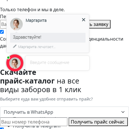
Только телефон и мы в деле.
Перезвоним через пару минут
Маргарита
Оставить заявку
Здравствуйте!
Cогласен с условиями
политики конфиденциальности
данных
Маргарита
печатает...
Введите сообщение
Скачайте
прайс-каталог
на все
виды заборов в 1 клик
Выберите куда вам удобнее отправить прайс?
Получить в WhatsApp
Получить в WhatsApp
Получить прайс сейчас
Получить в Telegram