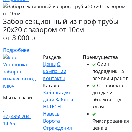
Забор секционный из проф трубы
20х20 с зазором от 10см
от 3 000 р
Подробнее
Разделы
Преимущества
Цены
О
Один
Установка
компании
подрядчик на
заборов
Контакты
все виды работ
и навесов под
Каталог
От проекта
ключ
Заборы для
до сдачи
Мы на связи
дачи
Заборы
объекта под
HI-TECH
ключ
Навесы
+7 (495) 204-
Ворота
Фиксированная
14-55
Ограждения
цена в