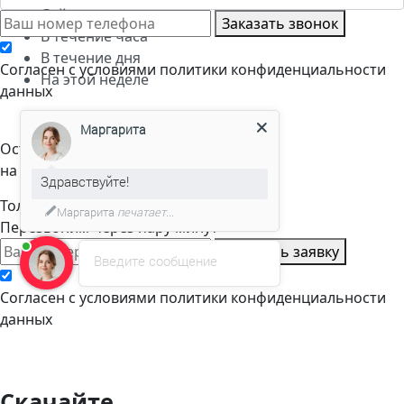
Сейчас
Заказать звонок
В течение часа
В течение дня
Cогласен с условиями
политики конфиденциальности
На этой неделе
данных
Маргарита
Оставьте заявку
на расчет стоимости
Здравствуйте!
Только телефон и мы в деле.
Маргарита
печатает...
Перезвоним через пару минут
Оставить заявку
Введите сообщение
Cогласен с условиями
политики конфиденциальности
данных
Скачайте