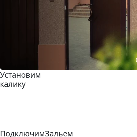
Установим
калику
Подключим
Зальем