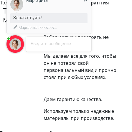
Только
качественные
материалы и
гарантия
Здравствуйте!
Только
качественные
материалы и
гарантия
Мы подготовили для Вас
специальное предложение!
Забор должен простоять не
Введите сообщение
один десяток лет.
Мы делаем все для того, чтобы
он не потерял свой
первоначальный вид и прочно
стоял при любых условиях.
Даем гарантию качества.
Используем только надежные
материалы при производстве.