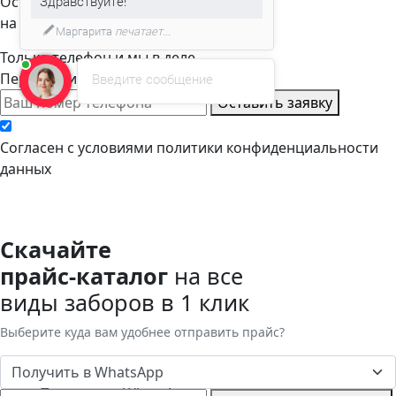
Оставьте заявку
Здравствуйте!
на расчет стоимости
Маргарита
печатает...
Только телефон и мы в деле.
Перезвоним через пару минут
Введите сообщение
Оставить заявку
Cогласен с условиями
политики конфиденциальности
данных
Скачайте
прайс-каталог
на все
виды заборов в 1 клик
Выберите куда вам удобнее отправить прайс?
Получить в WhatsApp
Получить в WhatsApp